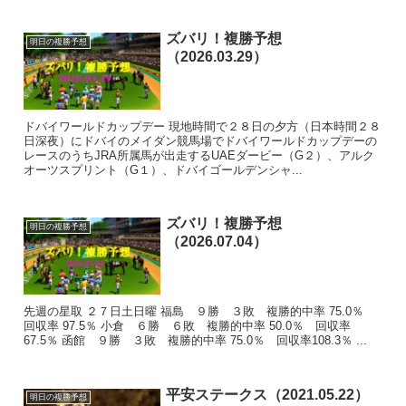
ズバリ！複勝予想
明日の複勝予想
（2026.03.29）
ドバイワールドカップデー 現地時間で２８日の夕方（日本時間２８
日深夜）にドバイのメイダン競馬場でドバイワールドカップデーの
レースのうちJRA所属馬が出走するUAEダービー（G２）、アルク
オーツスプリント（G１）、ドバイゴールデンシャ...
ズバリ！複勝予想
明日の複勝予想
（2026.07.04）
先週の星取 ２７日土日曜 福島 ９勝 ３敗 複勝的中率 75.0％
回収率 97.5％ 小倉 ６勝 ６敗 複勝的中率 50.0％ 回収率
67.5％ 函館 ９勝 ３敗 複勝的中率 75.0％ 回収率108.3％ ...
平安ステークス（2021.05.22）
明日の複勝予想