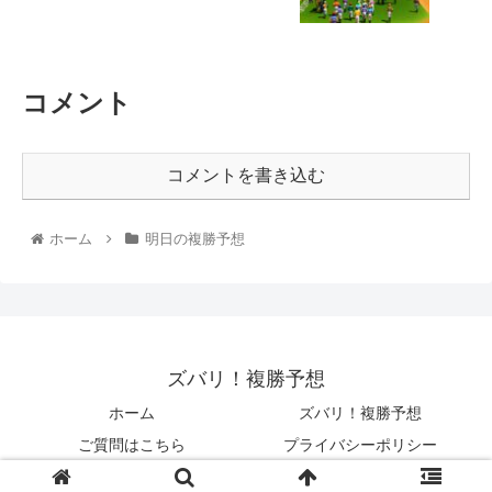
コメント
コメントを書き込む
ホーム
明日の複勝予想
ズバリ！複勝予想
ホーム
ズバリ！複勝予想
ご質問はこちら
プライバシーポリシー
© 2021 ズバリ！複勝予想.