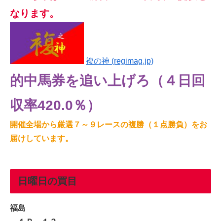
なります。
複の神 (regimag.jp)
的中馬券を追い上げろ（４日回
収率420.0％）
開催全場から厳選７～９レースの複勝（１点勝負）をお
届けしています。
日曜日の買目
福島