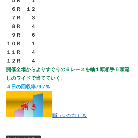
５Ｒ １
６Ｒ １２
７Ｒ ３
８Ｒ ４
９Ｒ ６
１０Ｒ １
１１Ｒ ４
１２Ｒ ４
開催全場からよりすぐりの６レースを軸１頭相手５頭流
しのワイドで当てていく
。
４日の回収率79.7％
嘶（いなな）き