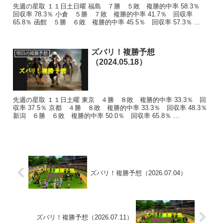
先週の星取 １１日土日曜 福島 ７勝 ５敗 複勝的中率 58.3％
回収率 78.3％ 小倉 ５勝 ７敗 複勝的中率 41.7％ 回収率
65.8％ 函館 ５勝 ６敗 複勝的中率 45.5％ 回収率 57.3％ ...
ズバリ！複勝予想
明日の複勝予想
（2024.05.18）
先週の星取 １１日土曜 東京 ４勝 ８敗 複勝的中率 33.3％ 回
収率 37.5％ 京都 ４勝 ８敗 複勝的中率 33.3％ 回収率 48.3％
新潟 ６勝 ６敗 複勝的中率 50.0％ 回収率 65.8％ ...
ズバリ！複勝予想（2026.07.04）
ズバリ！複勝予想（2026.07.11）