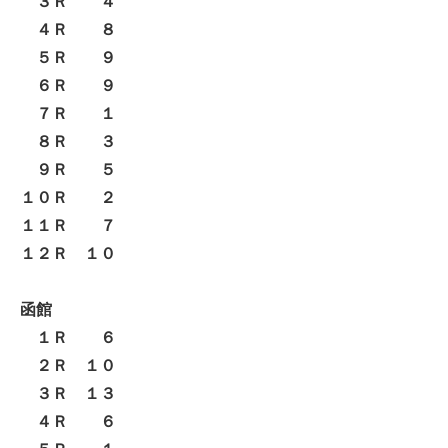
３Ｒ ４
４Ｒ ８
５Ｒ ９
６Ｒ ９
７Ｒ １
８Ｒ ３
９Ｒ ５
１０Ｒ ２
１１Ｒ ７
１２Ｒ １０
函館
１Ｒ ６
２Ｒ １０
３Ｒ １３
４Ｒ ６