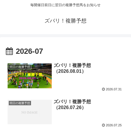
毎開催日前日に翌日の複勝予想馬をお知らせ
ズバリ！複勝予想
2026-07
ズバリ！複勝予想
明日の複勝予想
（2026.08.01）
2026.07.31
ズバリ！複勝予想
明日の複勝予想
（2026.07.26）
2026.07.25