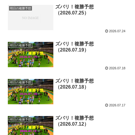
ズバリ！複勝予想
明日の複勝予想
（2026.07.25）
2026.07.24
ズバリ！複勝予想
明日の複勝予想
（2026.07.19）
2026.07.18
ズバリ！複勝予想
明日の複勝予想
（2026.07.18）
2026.07.17
ズバリ！複勝予想
明日の複勝予想
（2026.07.12）