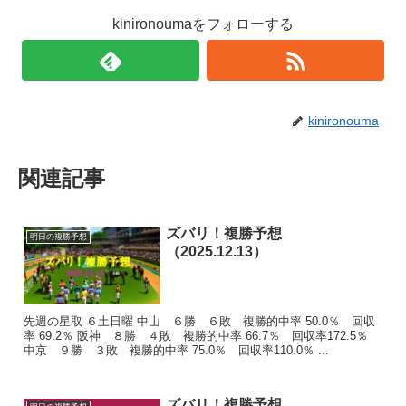
kinironoumaをフォローする
kinironouma
関連記事
ズバリ！複勝予想
明日の複勝予想
（2025.12.13）
先週の星取 ６土日曜 中山 ６勝 ６敗 複勝的中率 50.0％ 回収
率 69.2％ 阪神 ８勝 ４敗 複勝的中率 66.7％ 回収率172.5％
中京 ９勝 ３敗 複勝的中率 75.0％ 回収率110.0％ ...
ズバリ！複勝予想