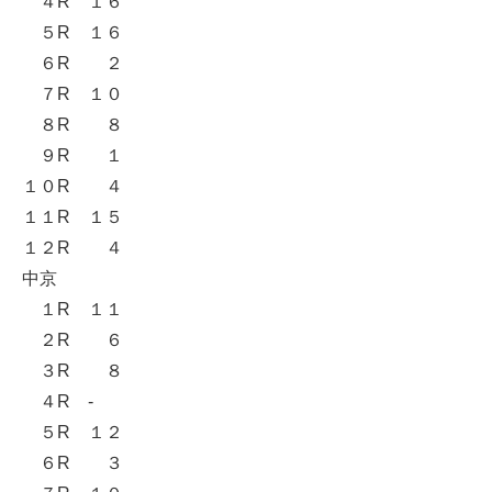
４R １６
５R １６
６R ２
７R １０
８R ８
９R １
１０R ４
１１R １５
１２R ４
中京
１R １１
２R ６
３R ８
４R -
５R １２
６R ３