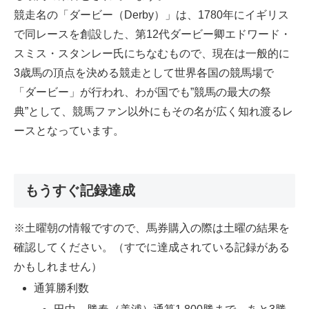
競走名の「ダービー（Derby）」は、1780年にイギリス
で同レースを創設した、第12代ダービー卿エドワード・
スミス・スタンレー氏にちなむもので、現在は一般的に
3歳馬の頂点を決める競走として世界各国の競馬場で
「ダービー」が行われ、わが国でも”競馬の最大の祭
典”として、競馬ファン以外にもその名が広く知れ渡るレ
ースとなっています。
もうすぐ記録達成
※土曜朝の情報ですので、馬券購入の際は土曜の結果を
確認してください。（すでに達成されている記録がある
かもしれません）
通算勝利数