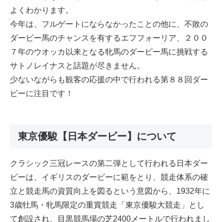
よくわかります。
今年は、フルゲートにならなかったことの他に、不敗の
ダービー馬のチャンスを有するエフフォーリア、２００
７年のウオッカ以来となる牝馬のダービー馬に挑戦する
サトノレイナスと話題が尽きません。
少ないながらも観客の応援の中で行われる第８８回ダー
ビーに注目です！
東京優駿【日本ダービー】について
クラシック三冠レースの第二弾として行われる日本ダー
ビーは、イギリスのダービーに範をとり、競走体系の確
立と競走馬の資質向上を図るという意図から、1932年に
3歳牡馬・牝馬限定の重賞競走「東京優駿大競走」とし
て創設され、目黒競馬場の芝2400メートルで行われまし