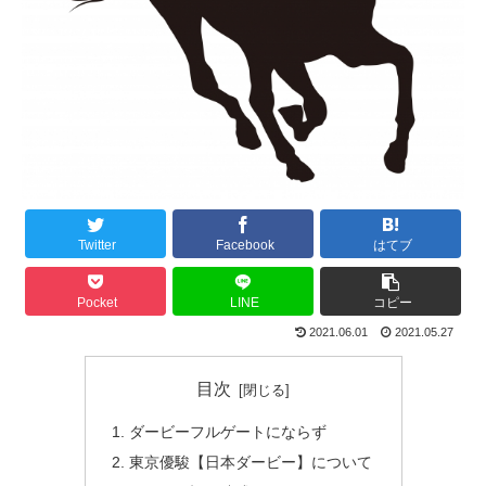
Twitter
Facebook
はてブ
Pocket
LINE
コピー
2021.06.01
2021.05.27
目次
ダービーフルゲートにならず
東京優駿【日本ダービー】について