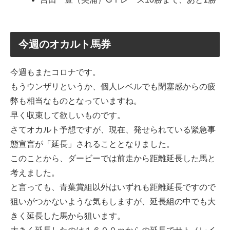
今週のオカルト馬券
今週もまたコロナです。
もうウンザリというか、個人レベルでも閉塞感からの疲
弊も相当なものとなっていますね。
早く収束して欲しいものです。
さてオカルト予想ですが、現在、発せられている緊急事
態宣言が「延長」されることとなりました。
このことから、ダービーでは前走から距離延長した馬と
考えました。
と言っても、青葉賞組以外はいずれも距離延長ですので
狙いがつかないような気もしますが、延長組の中でも大
きく延長した馬から狙います。