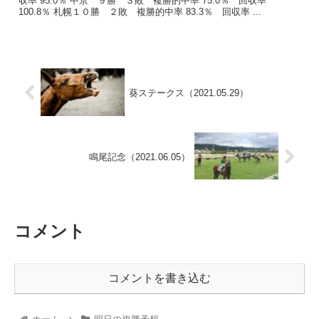
収率 95.0％ 中京 ９勝 ３敗 複勝的中率 75.0％ 回収率
100.8％ 札幌１０勝 ２敗 複勝的中率 83.3％ 回収率 ...
葵ステークス（2021.05.29）
鳴尾記念（2021.06.05）
コメント
コメントを書き込む