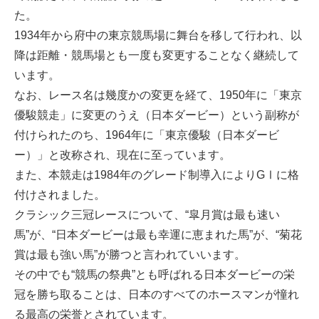
た。
1934年から府中の東京競馬場に舞台を移して行われ、以
降は距離・競馬場とも一度も変更することなく継続して
います。
なお、レース名は幾度かの変更を経て、1950年に「東京
優駿競走」に変更のうえ（日本ダービー）という副称が
付けられたのち、1964年に「東京優駿（日本ダービ
ー）」と改称され、現在に至っています。
また、本競走は1984年のグレード制導入によりGⅠに格
付けされました。
クラシック三冠レースについて、“皐月賞は最も速い
馬”が、“日本ダービーは最も幸運に恵まれた馬”が、“菊花
賞は最も強い馬”が勝つと言われていいます。
その中でも“競馬の祭典”とも呼ばれる日本ダービーの栄
冠を勝ち取ることは、日本のすべてのホースマンが憧れ
る最高の栄誉とされています。