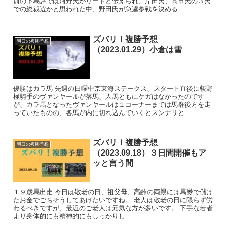
前の下馬評では河野氏がリードと伝えられ、岸田氏、高市氏の３氏
での総裁選かと思われた中、野田氏が急遽参戦を決める...
ズバリ！複勝予想
明日の複勝予想
（2023.01.29）小倉は雪
優勝はカラ馬 先週の日曜中京東海ステークス、スタート直後に荻野
極騎手のヴァンヤールが落馬、人馬ともにケガはなかったのです
が、カラ馬となったヴァンヤールは１コーナーまでは馬群後方を走
っていたものの、各馬が内に切れ込んでいくとスンナリと...
ズバリ！複勝予想
明日の複勝予想
（2023.09.18）３日間開催もア
ッと言う間
１９歳馬出走 今日は敬老の日、祖父母、高齢の両親には馬券で儲け
たお金でごちそうしてあげたいですね。 老人は敬老の日に限らず労
わるべきですが、最近のご老人は元気な方が多いです。 下手な若者
より身体的にも精神的にもしっかりし...