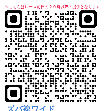
※こちらはレース前日の２０時以降の提供となります。
ズバ複ワイド