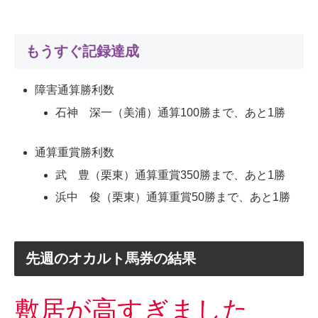
もうすぐ記録達成
障害通算勝利数
石神 深一（美浦）通算100勝まで、あと1勝
通算重賞勝利数
武 豊（栗東）通算重賞350勝まで、あと1勝
浜中 俊（栗東）通算重賞50勝まで、あと1勝
先週のオカルト馬券の結果
敷居が高すぎました