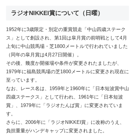
ラジオNIKKEI賞について（日曜）
1952年に3歳限定・別定の重賞競走「中山四歳ステーク
ス」として創設され、第1回は皐月賞の前哨戦として4月
上旬に中山競馬場・芝1800メートルで行われていました
（同年の皐月賞は4月27日開催）。
その後、幾度か開催場や条件が変更されたましたが、
1979年に福島競馬場の芝1800メートルに変更され現在に
至っています。
なお、レース名は、1959年と1960年に「日本短波賞中山
四歳ステークス」として行われ、1961年に「日本短波
賞」、1979年に「ラジオたんぱ賞」に変更されていま
す。
さらに、2006年に「ラジオNIKKEI賞」に改称のうえ、
負担重量がハンデキャップに変更されました。