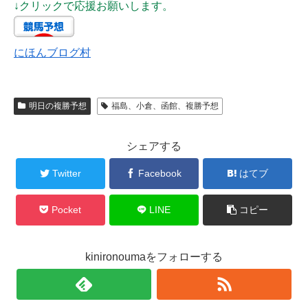
↓クリックで応援お願いします。
にほんブログ村
明日の複勝予想
福島、小倉、函館、複勝予想
シェアする
Twitter
Facebook
はてブ
Pocket
LINE
コピー
kinironoumaをフォローする