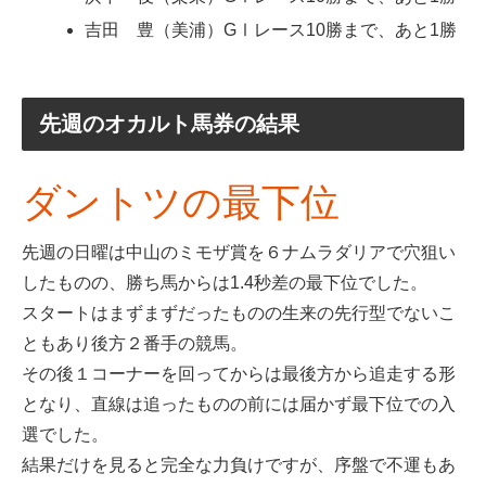
吉田 豊（美浦）GⅠレース10勝まで、あと1勝
先週のオカルト馬券の結果
ダントツの最下位
先週の日曜は中山のミモザ賞を６ナムラダリアで穴狙い
したものの、勝ち馬からは1.4秒差の最下位でした。
スタートはまずまずだったものの生来の先行型でないこ
ともあり後方２番手の競馬。
その後１コーナーを回ってからは最後方から追走する形
となり、直線は追ったものの前には届かず最下位での入
選でした。
結果だけを見ると完全な力負けですが、序盤で不運もあ