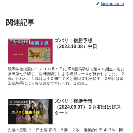
kinironouma
関連記事
ズバリ！複勝予想
明日の複勝予想
（2023.10.08）中日
競馬学校模擬レース １０月５日にJRA競馬学校で第４０期生７名と
藤田菜七子騎手、富田暁騎手による模擬レースが行われました。 ２
戦が行われ、１戦目は４０期生７名と藤田菜七子騎手、２戦目は富
田暁騎手による各８頭立てで行われ、１戦目...
ズバリ！複勝予想
明日の複勝予想
（2024.09.07）９月初日は好ス
タート
先週の星取 ３１日土曜 新潟 ５勝 ７敗 複勝的中率 41.7％ 回