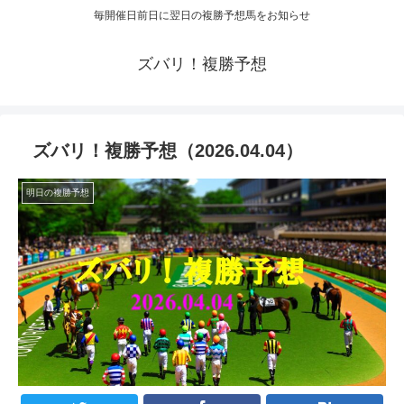
毎開催日前日に翌日の複勝予想馬をお知らせ
ズバリ！複勝予想
ズバリ！複勝予想（2026.04.04）
明日の複勝予想