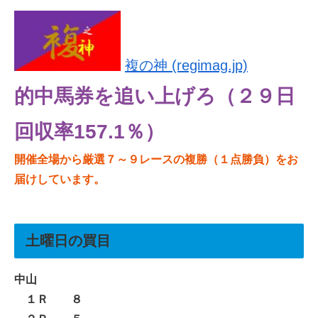
複の神 (regimag.jp)
的中馬券を追い上げろ（２９日
回収率1
57.1％）
開催全場から厳選７～９
レースの複勝（１点勝負）をお
届けしています。
土曜日の買目
中山
１Ｒ ８