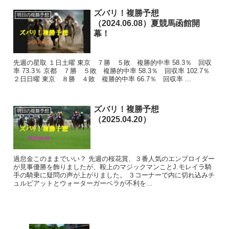
ズバリ！複勝予想
明日の複勝予想
（2024.06.08）夏競馬函館開
幕！
先週の星取 １日土曜 東京 ７勝 ５敗 複勝的中率 58.3％ 回収
率 73.3％ 京都 ７勝 ５敗 複勝的中率 58.3％ 回収率 102.7％
２日日曜 東京 ８勝 ４敗 複勝的中率 66.7％ 回収率 ...
ズバリ！複勝予想
明日の複勝予想
（2025.04.20）
過怠金このままでいい？ 先週の桜花賞、３番人気のエンプロイダー
が見事優勝を飾りましたが、鞍上のマジックマンことJ.モレイラ騎
手の騎乗に疑問の声が上がりました。 ３コーナーで内に切れ込みチ
ュルビアットとウォーターガーベラが不利を...