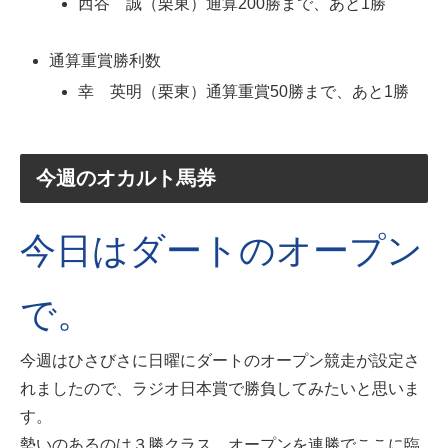
西谷 誠（栗東）通算200勝まで、あと1勝
通算重賞勝利数
幸 英明（栗東）通算重賞50勝まで、あと1勝
今週のオカルト馬券
今日はダートのオープン
で。
今週はひさびさに日曜にダートのオープン競走が設定さ
れましたので、ラジオ日本賞で勝負してみたいと思いま
す。
勢いのあるのは３勝クラス、オープンを連勝でここに臨