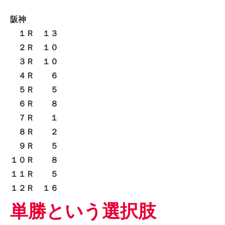
阪神
１Ｒ １３
２Ｒ １０
３Ｒ １０
４Ｒ ６
５Ｒ ５
６Ｒ ８
７Ｒ １
８Ｒ ２
９Ｒ ５
１０Ｒ ８
１１Ｒ ５
１２Ｒ １６
単勝という選択肢