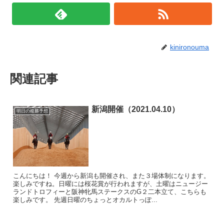
kinironouma
関連記事
新潟開催（2021.04.10）
明日の複勝予想
こんにちは！ 今週から新潟も開催され、また３場体制になります。
楽しみですね。日曜には桜花賞が行われますが、土曜はニュージー
ランドトロフィーと阪神牝馬ステークスのG２二本立て、こちらも
楽しみです。 先週日曜のちょっとオカルトっぽ...