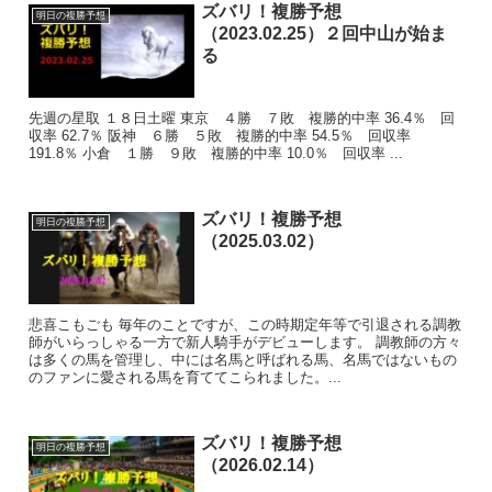
ズバリ！複勝予想
明日の複勝予想
（2023.02.25）２回中山が始ま
る
先週の星取 １８日土曜 東京 ４勝 ７敗 複勝的中率 36.4％ 回
収率 62.7％ 阪神 ６勝 ５敗 複勝的中率 54.5％ 回収率
191.8％ 小倉 １勝 ９敗 複勝的中率 10.0％ 回収率 ...
ズバリ！複勝予想
明日の複勝予想
（2025.03.02）
悲喜こもごも 毎年のことですが、この時期定年等で引退される調教
師がいらっしゃる一方で新人騎手がデビューします。 調教師の方々
は多くの馬を管理し、中には名馬と呼ばれる馬、名馬ではないもの
のファンに愛される馬を育ててこられました。...
ズバリ！複勝予想
明日の複勝予想
（2026.02.14）