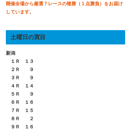
開催全場から厳選７レースの複勝（１点勝負）をお届け
しています。
土曜日の買目
新潟
１Ｒ １３
２Ｒ ９
３Ｒ ９
４Ｒ １４
５Ｒ ９
６Ｒ １６
７Ｒ １５
８Ｒ ２
９Ｒ １６