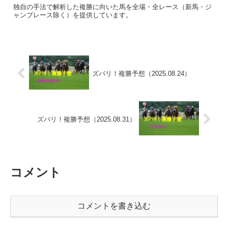
独自の手法で解析した複勝に向いた馬を全場・全レース（新馬・ジ
ャンプレース除く）を提供しています。
ズバリ！複勝予想（2025.08.24）
ズバリ！複勝予想（2025.08.31）
コメント
コメントを書き込む