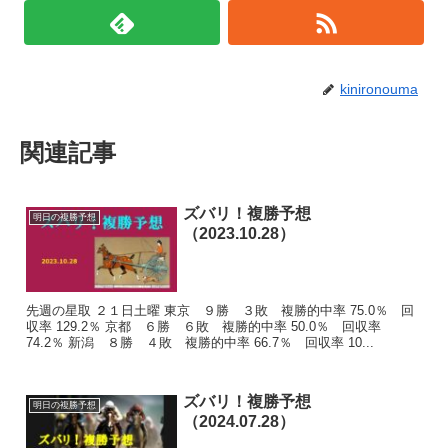
kinironouma
関連記事
ズバリ！複勝予想
明日の複勝予想
（2023.10.28）
先週の星取 ２１日土曜 東京 ９勝 ３敗 複勝的中率 75.0％ 回
収率 129.2％ 京都 ６勝 ６敗 複勝的中率 50.0％ 回収率
74.2％ 新潟 ８勝 ４敗 複勝的中率 66.7％ 回収率 10...
ズバリ！複勝予想
明日の複勝予想
（2024.07.28）