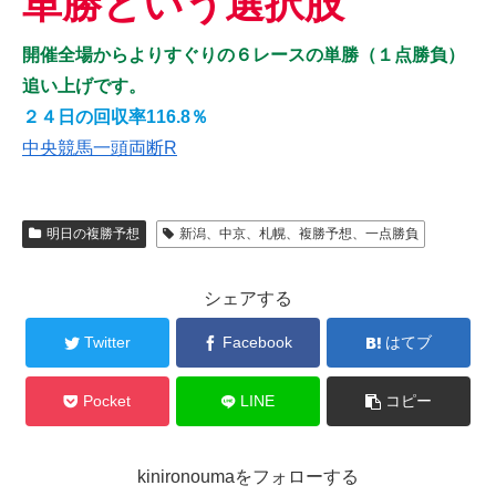
単勝という選択肢
開催全場からよりすぐりの６レースの単勝（１点勝負）
追い上げです。
２４日の回収率116.8％
中央競馬一頭両断R
明日の複勝予想
新潟、中京、札幌、複勝予想、一点勝負
シェアする
Twitter
Facebook
はてブ
Pocket
LINE
コピー
kinironoumaをフォローする