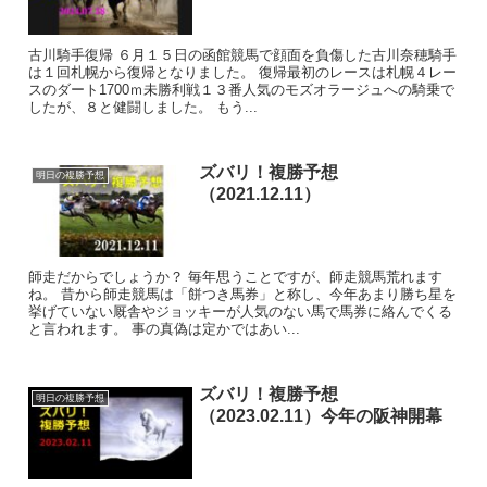
古川騎手復帰 ６月１５日の函館競馬で顔面を負傷した古川奈穂騎手
は１回札幌から復帰となりました。 復帰最初のレースは札幌４レー
スのダート1700ｍ未勝利戦１３番人気のモズオラージュへの騎乗で
したが、８と健闘しました。 もう...
ズバリ！複勝予想
明日の複勝予想
（2021.12.11）
師走だからでしょうか？ 毎年思うことですが、師走競馬荒れます
ね。 昔から師走競馬は「餅つき馬券」と称し、今年あまり勝ち星を
挙げていない厩舎やジョッキーが人気のない馬で馬券に絡んでくる
と言われます。 事の真偽は定かではあい...
ズバリ！複勝予想
明日の複勝予想
（2023.02.11）今年の阪神開幕