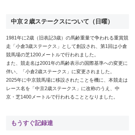
中京２歳ステークスについて（日曜）
1981年に2歳（旧表記3歳）の馬齢重量で争われる重賞競
走「小倉3歳ステークス」として創設され、第1回は小倉
競馬場の芝1200メートルで行われました。
また、競走名は2001年の馬齢表示の国際基準への変更に
伴い、「小倉2歳ステークス」に変更されました。
2025年に中京競馬場に移設されたことを機に、本競走は
レース名を「中京2歳ステークス」に改称のうえ、中
京・芝1400メートルで行われることとなりました。
もうすぐ記録達