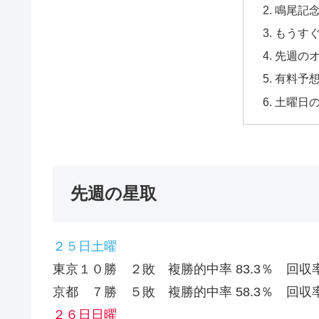
鳴尾記
もうす
先週の
有料予
土曜日
先週の星取
２５日土曜
東京１０勝 ２敗 複勝的中率 83.3％ 回収率 
京都 ７勝 ５敗 複勝的中率 58.3％ 回収率 
２６日日曜