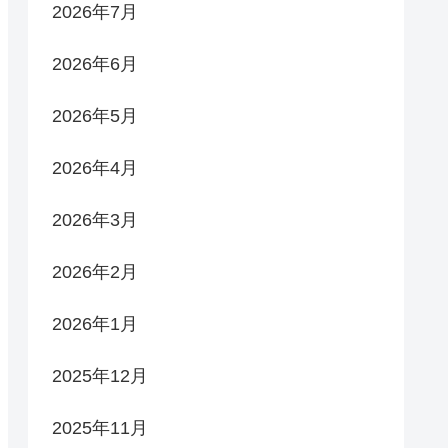
2026年7月
2026年6月
2026年5月
2026年4月
2026年3月
2026年2月
2026年1月
2025年12月
2025年11月