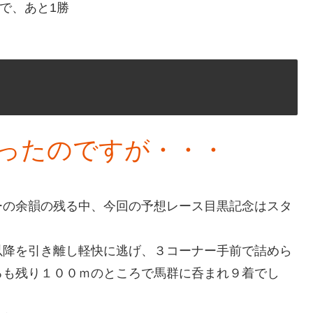
で、あと1勝
ったのですが・・・
ーの余韻の残る中、今回の予想レース目黒記念はスタ
以降を引き離し軽快に逃げ、３コーナー手前で詰めら
るも残り１００ｍのところで馬群に呑まれ９着でし