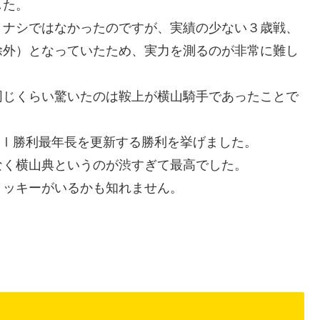
した。
くナシではなかったのですが、実績の少ない３歳戦、
除外）となっていたため、実力を測るのが非常に難し
同じくらい驚いたのは鞍上が横山騎手であったことで
GⅠ勝利最年長を更新する勝利を挙げました。
なく横山典というのが渋すぎて最高でした。
ョッキーがいるかも知れません。