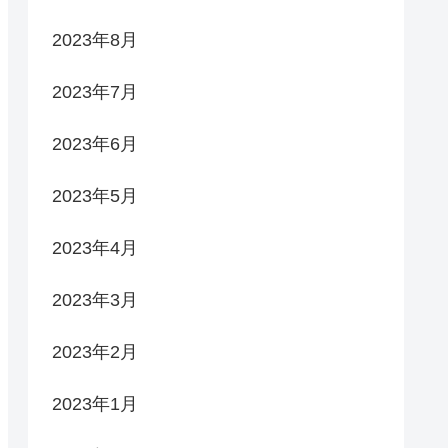
2023年8月
2023年7月
2023年6月
2023年5月
2023年4月
2023年3月
2023年2月
2023年1月