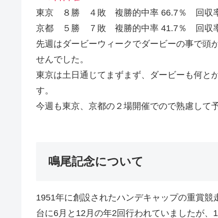
東京 ８勝 ４敗 複勝的中率 66.7％ 回収率 
京都 ５勝 ７敗 複勝的中率 41.7％ 回収率 
先週はダービーウィークでダービーの事で頭
せんでした。
東京は土日通じてまずまず、ダービーも何と
す。
今週も東京、京都の２場開催でので熟慮して
鳴尾記念について
1951年に創設されたハンデキャップの重賞競
台に6月と12月の年2回行われていましたが、