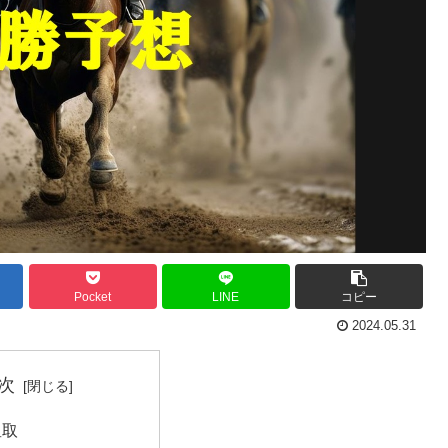
Pocket
LINE
コピー
2024.05.31
次
星取