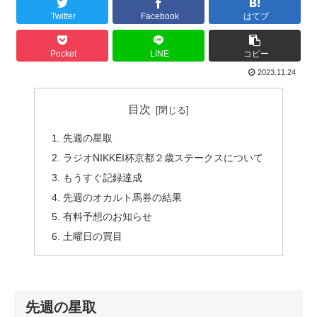
Twitter
Facebook
はてブ
Pocket
LINE
コピー
2023.11.24
目次
先週の星取
ラジオNIKKEI杯京都２歳ステークスについて
もうすぐ記録達成
先週のオカルト馬券の結果
有料予想のお知らせ
土曜日の買目
先週の星取