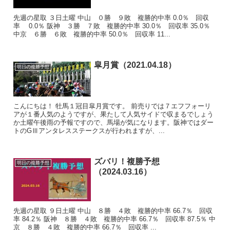
先週の星取 ３日土曜 中山 ０勝 ９敗 複勝的中率 0.0％ 回収
率 0.0％ 阪神 ３勝 ７敗 複勝的中率 30.0％ 回収率 35.0％
中京 ６勝 ６敗 複勝的中率 50.0％ 回収率 11...
皐月賞（2021.04.18）
明日の複勝予想
こんにちは！ 牡馬１冠目皐月賞です。 前売りでは７エフフォーリ
アが１番人気のようですが、果たして人気サイドで収まるでしょう
か土曜午後雨の予報ですので、馬場が気になります。阪神ではダー
トのGⅢアンタレスステークスが行われますが、...
ズバリ！複勝予想
明日の複勝予想
（2024.03.16）
先週の星取 ９日土曜 中山 ８勝 ４敗 複勝的中率 66.7％ 回収
率 84.2％ 阪神 ８勝 ４敗 複勝的中率 66.7％ 回収率 87.5％ 中
京 ８勝 ４敗 複勝的中率 66.7％ 回収率 ...