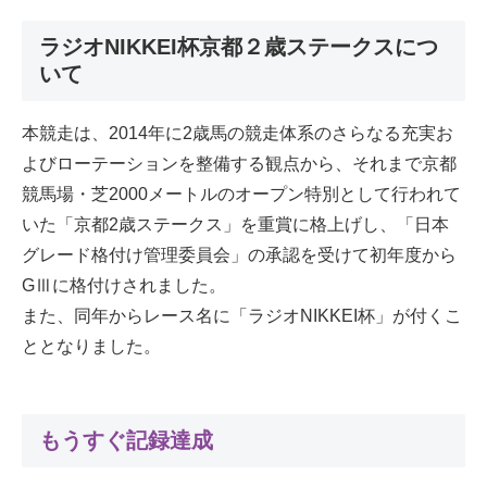
ラジオNIKKEI杯京都２歳ステークスにつ
いて
本競走は、2014年に2歳馬の競走体系のさらなる充実お
よびローテーションを整備する観点から、それまで京都
競馬場・芝2000メートルのオープン特別として行われて
いた「京都2歳ステークス」を重賞に格上げし、「日本
グレード格付け管理委員会」の承認を受けて初年度から
GⅢに格付けされました。
また、同年からレース名に「ラジオNIKKEI杯」が付くこ
ととなりました。
もうすぐ記録達成