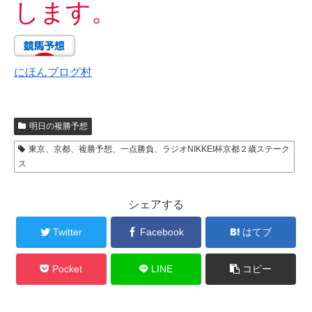
します。
にほんブログ村
明日の複勝予想
東京、京都、複勝予想、一点勝負、ラジオNIKKEI杯京都２歳ステーク
ス
シェアする
Twitter
Facebook
はてブ
Pocket
LINE
コピー