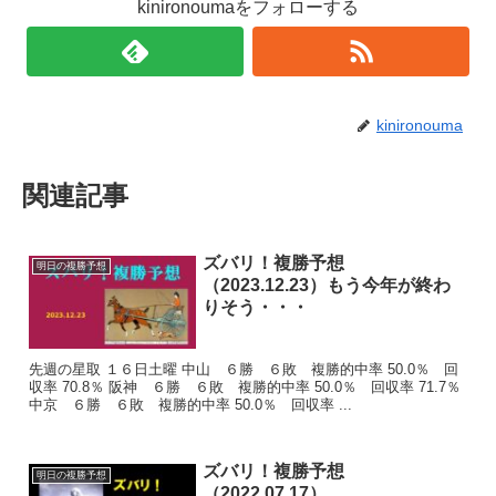
kinironoumaをフォローする
kinironouma
関連記事
ズバリ！複勝予想
明日の複勝予想
（2023.12.23）もう今年が終わ
りそう・・・
先週の星取 １６日土曜 中山 ６勝 ６敗 複勝的中率 50.0％ 回
収率 70.8％ 阪神 ６勝 ６敗 複勝的中率 50.0％ 回収率 71.7％
中京 ６勝 ６敗 複勝的中率 50.0％ 回収率 ...
ズバリ！複勝予想
明日の複勝予想
（2022.07.17）