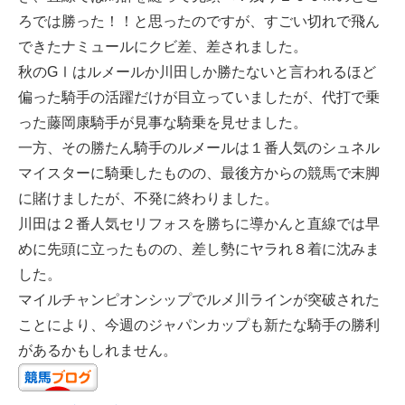
ろでは勝った！！と思ったのですが、すごい切れで飛ん
できたナミュールにクビ差、差されました。
秋のGⅠはルメールか川田しか勝たないと言われるほど
偏った騎手の活躍だけが目立っていましたが、代打で乗
った藤岡康騎手が見事な騎乗を見せました。
一方、その勝たん騎手のルメールは１番人気のシュネル
マイスターに騎乗したものの、最後方からの競馬で末脚
に賭けましたが、不発に終わりました。
川田は２番人気セリフォスを勝ちに導かんと直線では早
めに先頭に立ったものの、差し勢にヤラれ８着に沈みま
した。
マイルチャンピオンシップでルメ川ラインが突破された
ことにより、今週のジャパンカップも新たな騎手の勝利
があるかもしれません。