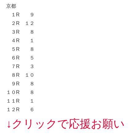
京都
１R ９
２R １２
３R ８
４R １
５R ８
６R ５
７R ３
８R １０
９R ８
１０R ８
１１R １
１２R ６
↓クリックで応援お願い