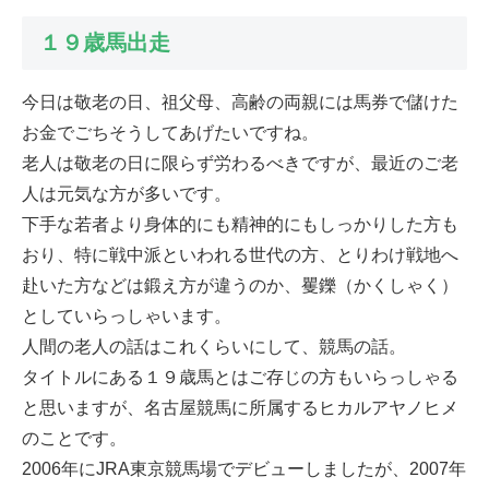
１９歳馬出走
今日は敬老の日、祖父母、高齢の両親には馬券で儲けた
お金でごちそうしてあげたいですね。
老人は敬老の日に限らず労わるべきですが、最近のご老
人は元気な方が多いです。
下手な若者より身体的にも精神的にもしっかりした方も
おり、特に戦中派といわれる世代の方、とりわけ戦地へ
赴いた方などは鍛え方が違うのか、矍鑠（かくしゃく）
としていらっしゃいます。
人間の老人の話はこれくらいにして、競馬の話。
タイトルにある１９歳馬とはご存じの方もいらっしゃる
と思いますが、名古屋競馬に所属するヒカルアヤノヒメ
のことです。
2006年にJRA東京競馬場でデビューしましたが、2007年