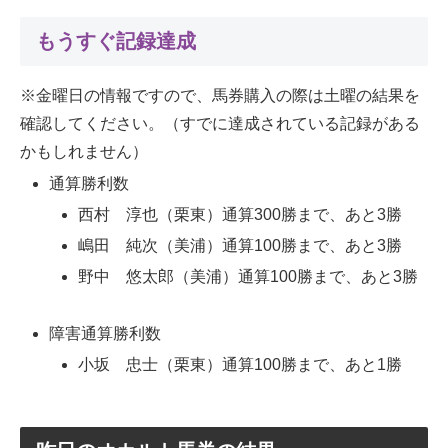
もうすぐ記録達成
※金曜日の情報ですので、馬券購入の際は土曜の結果を
確認してください。（すでに達成されている記録がある
かもしれません）
通算勝利数
西村 淳也（栗東）通算300勝まで、あと3勝
嶋田 純次（美浦）通算100勝まで、あと3勝
野中 悠太郎（美浦）通算100勝まで、あと3勝
障害通算勝利数
小坂 忠士（栗東）通算100勝まで、あと1勝