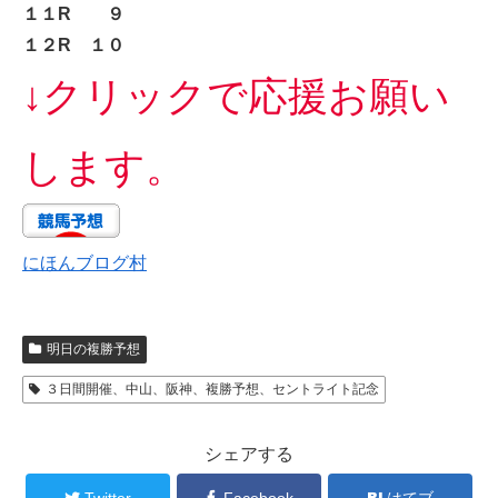
１１R ９
１２R １０
↓クリックで応援お願い
します。
にほんブログ村
明日の複勝予想
３日間開催、中山、阪神、複勝予想、セントライト記念
シェアする
Twitter
Facebook
はてブ