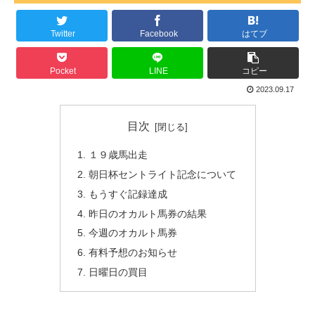
Twitter
Facebook
はてブ
Pocket
LINE
コピー
2023.09.17
目次
１９歳馬出走
朝日杯セントライト記念について
もうすぐ記録達成
昨日のオカルト馬券の結果
今週のオカルト馬券
有料予想のお知らせ
日曜日の買目