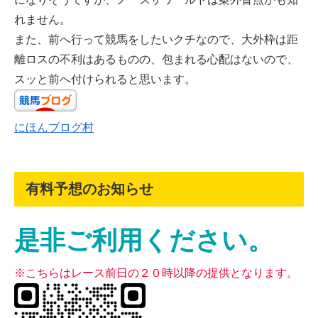
れません。
また、前へ行って競馬をしたいクチなので、大外枠は距
離ロスの不利はあるものの、包まれる心配はないので、
スッと前へ付けられると思います。
にほんブログ村
有料予想のお知らせ
是非ご利用ください。
※こちらはレース前日の２０時以降の提供となります。