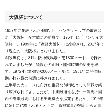
大阪杯について
1957年に創設された4歳以上、ハンデキャップの重賞競
走「大阪杯」が本競走の前身で、1964年に「サンケイ大
阪杯」、1989年に「産経大阪杯」に改称され、2017年よ
り現在の「大阪杯」となりました。
創設当初は、3月に阪神競馬場・芝1800メートルで行わ
れていましたが、幾度かの距離・開催時期の変更を経
て、1972年に距離が2000メートルに、1981年に開催時
期が桜花賞の前週に移されました。
上半期の大レースに向けた重要な前哨戦として熱戦が繰
り広げられてきましたが、中距離適性を持つ一流馬の国
内の春季競馬における出走機会を拡充するため、2017年
にGⅠに昇格されるとともに、負担重量が別定から定量