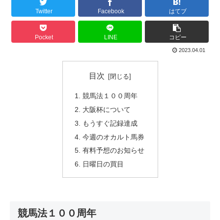
Twitter
Facebook
はてブ
Pocket
LINE
コピー
2023.04.01
目次
競馬法１００周年
大阪杯について
もうすぐ記録達成
今週のオカルト馬券
有料予想のお知らせ
日曜日の買目
競馬法１００周年