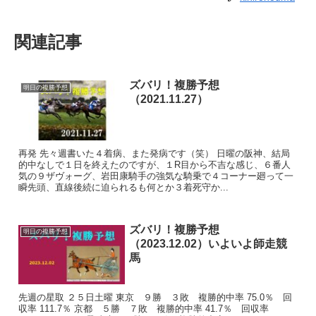
関連記事
ズバリ！複勝予想
明日の複勝予想
（2021.11.27）
再発 先々週書いた４着病、また発病です（笑） 日曜の阪神、結局
的中なしで１日を終えたのですが、１R目から不吉な感じ、６番人
気の９ザヴォーグ、岩田康騎手の強気な騎乗で４コーナー廻って一
瞬先頭、直線後続に迫られるも何とか３着死守か...
ズバリ！複勝予想
明日の複勝予想
（2023.12.02）いよいよ師走競
馬
先週の星取 ２５日土曜 東京 ９勝 ３敗 複勝的中率 75.0％ 回
収率 111.7％ 京都 ５勝 ７敗 複勝的中率 41.7％ 回収率