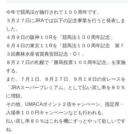
今年で競馬法が施行されて１００周年です。
３月２７日にJRAでは以下の記念事業を行うと発表しま
した。
４月９日の阪神１０Rを「競馬法１００周年記念」
６月４日の東京１１Rを「競馬法１００周年記念 第７
３回農林水産省賞典安田記念・GⅠ」
８月２７日の札幌で「勝馬投票１００周年記念」を実施
する。
また、７月１日、８月２７日、９月１８日の全レースを
「JRAスーパープレミアム」として払い戻し率を８０％
に増額。
その他、UMACAポイント２倍キャンペーン、指定席・
入場券１００円キャンペーンなども行われる。
払い戻し率８０％はこれを機にずっとやって欲しいです
ね。