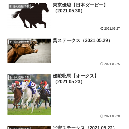
東京優駿【日本ダービー】
明日の複勝予想
（2021.05.30）
2021.05.27
葵ステークス（2021.05.29）
明日の複勝予想
2021.05.25
優駿牝馬【オークス】
明日の複勝予想
（2021.05.23）
2021.05.20
平安ステークス（2021.05.22）