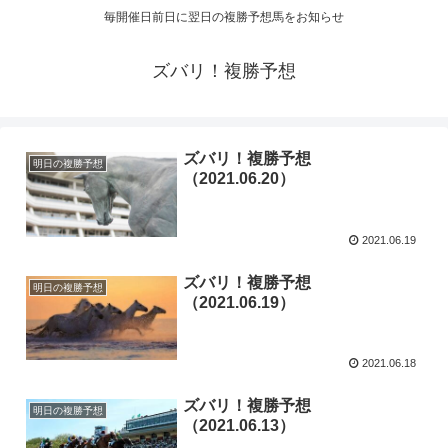
毎開催日前日に翌日の複勝予想馬をお知らせ
ズバリ！複勝予想
ズバリ！複勝予想
明日の複勝予想
（2021.06.20）
2021.06.19
ズバリ！複勝予想
明日の複勝予想
（2021.06.19）
2021.06.18
ズバリ！複勝予想
明日の複勝予想
（2021.06.13）