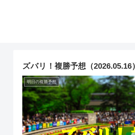
ズバリ！複勝予想（2026.05.16
明日の複勝予想