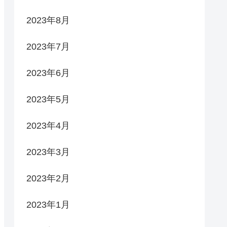
2023年8月
2023年7月
2023年6月
2023年5月
2023年4月
2023年3月
2023年2月
2023年1月