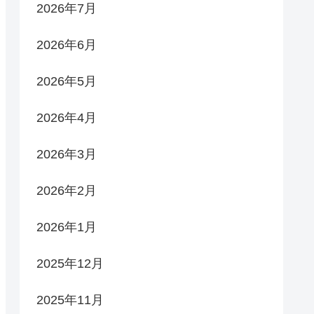
2026年7月
2026年6月
2026年5月
2026年4月
2026年3月
2026年2月
2026年1月
2025年12月
2025年11月