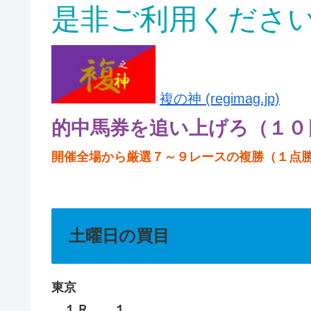
是非ご利用くださ
複の神 (regimag.jp)
的中馬券を追い上げろ（１０日
開催全場から厳選７～９
レースの複勝（１点
土曜日の買目
東京
１Ｒ １