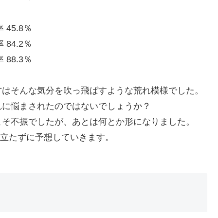
45.8％
84.2％
88.3％
方はそんな気分を吹っ飛ばすような荒れ模様でした。
れに悩まされたのではないでしょうか？
こそ不振でしたが、あとは何とか形になりました。
足立たずに予想していきます。