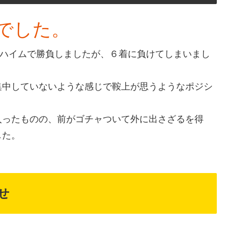
でした。
ルハイムで勝負しましたが、６着に負けてしまいまし
集中していないような感じで鞍上が思うようなポジシ
入ったものの、前がゴチャついて外に出さざるを得
した。
せ