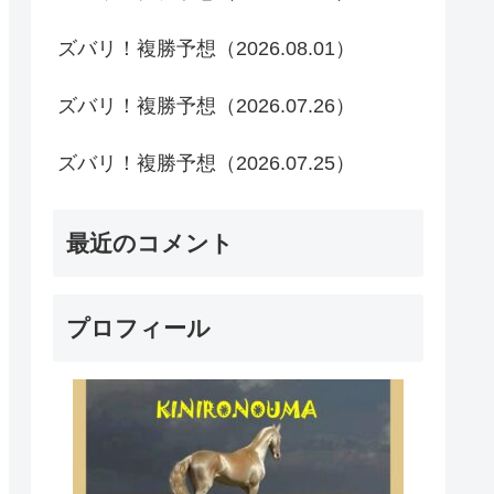
ズバリ！複勝予想（2026.08.01）
ズバリ！複勝予想（2026.07.26）
ズバリ！複勝予想（2026.07.25）
最近のコメント
プロフィール