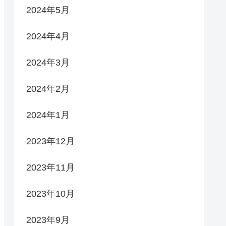
2024年5月
2024年4月
2024年3月
2024年2月
2024年1月
2023年12月
2023年11月
2023年10月
2023年9月