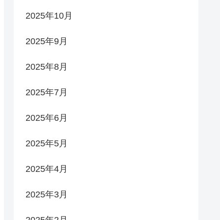
2025年10月
2025年9月
2025年8月
2025年7月
2025年6月
2025年5月
2025年4月
2025年3月
2025年2月