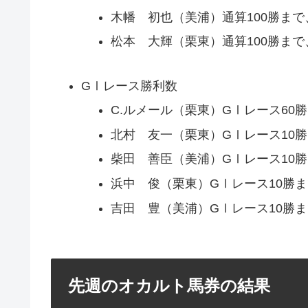
木幡 初也（美浦）通算100勝まで
松本 大輝（栗東）通算100勝まで
GⅠレース勝利数
C.ルメール（栗東）GⅠレース60
北村 友一（栗東）GⅠレース10勝
柴田 善臣（美浦）GⅠレース10勝
浜中 俊（栗東）GⅠレース10勝ま
吉田 豊（美浦）GⅠレース10勝ま
先週のオカルト馬券の結果