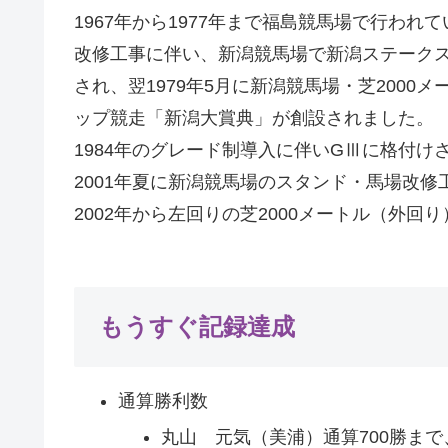
1967年から1977年まで福島競馬場で行われ
改修工事に伴い、新潟競馬場で新潟ステークス
され、翌1979年5月に新潟競馬場・芝200
ップ競走「新潟大賞典」が創設されました。
1984年のグレード制導入に伴いGⅢに格付
2001年夏に新潟競馬場のスタンド・馬場改
2002年から左回りの芝2000メートル（外
もうすぐ記録達成
通算勝利数
丸山 元気（美浦）通算700勝まで