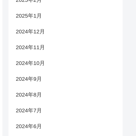
2025年1月
2024年12月
2024年11月
2024年10月
2024年9月
2024年8月
2024年7月
2024年6月