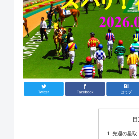
Twitter
Facebook
はてブ
目
先週の星取