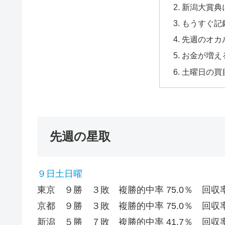
新潟大賞典
もうすぐ記
先週のオカ
お金が増え
土曜日の買
先週の星取
９日土日曜
東京 ９勝 ３敗 複勝的中率 75.0％ 回収率 
京都 ９勝 ３敗 複勝的中率 75.0％ 回収率1
新潟 ５勝 ７敗 複勝的中率 41.7％ 回収率 