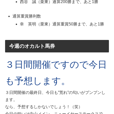
西谷 誠（栗東）通算200勝まで、あと1勝
通算重賞勝利数
幸 英明（栗東）通算重賞50勝まで、あと1勝
今週のオカルト馬券
３日間開催ですので今日
も予想します。
３日間開催の最終日、今日も”荒れ”の匂いがプンプンし
ます。
なら、予想するしかないでしょう！（笑）
今日の狙いは中山メイン、ニューイヤーステークスで