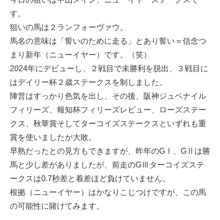
す。
狙いの馬は２ランフォーヴァウ。
馬名の意味は「誓いのために走る」とあり誓い＝信念つ
まり新年（ニューイヤー）です。（笑）
2024年にデビューし、２戦目で未勝利を脱出、３戦目に
はデイリー杯２歳ステークスを制しました。
陣営はすっかり色気を出し、その後、阪神ジュベナイル
フィリーズ、報知杯フィリーズレビュー、ローズステー
クス、秋華賞そしてターコイズステークスといずれも重
賞を使いましたが大敗。
早熟だったとの見方もできますが、昨年のGⅠ、GⅡは勝
馬と少し差がありましたが、前走のGⅢターコイズステ
ークスは0.7秒差と着差ほど負けていません。
根拠（ニューイヤー）はかなりこじつけですが、この馬
の可能性に賭けてみます。