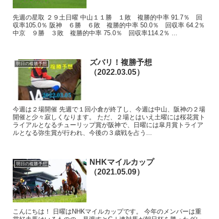
先週の星取 ２９土日曜 中山１１勝 １敗 複勝的中率 91.7％ 回
収率105.0％ 阪神 ６勝 ６敗 複勝的中率 50.0％ 回収率 64.2％
中京 ９勝 ３敗 複勝的中率 75.0％ 回収率114.2％ ...
ズバリ！複勝予想
明日の複勝予想
（2022.03.05）
今週は２場開催 先週で１回小倉が終了し、今週は中山、阪神の２場
開催と少々寂しくなります。 ただ、２場とはいえ土曜には桜花賞ト
ライアルとなるチューリップ賞が阪神で、日曜には皐月賞トライア
ルとなる弥生賞が行われ、今後の３歳戦を占う...
NHKマイルカップ
明日の複勝予想
（2021.05.09）
こんにちは！ 日曜はNHKマイルカップです。 今年のメンバーは重