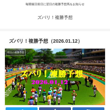
毎開催日前日に翌日の複勝予想馬をお知らせ
ズバリ！複勝予想
ズバリ！複勝予想（2026.01.12）
明日の複勝予想