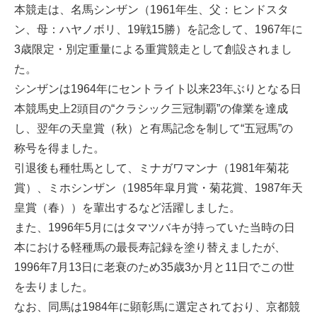
本競走は、名馬シンザン（1961年生、父：ヒンドスタ
ン、母：ハヤノボリ、19戦15勝）を記念して、1967年に
3歳限定・別定重量による重賞競走として創設されまし
た。
シンザンは1964年にセントライト以来23年ぶりとなる日
本競馬史上2頭目の“クラシック三冠制覇”の偉業を達成
し、翌年の天皇賞（秋）と有馬記念を制して“五冠馬”の
称号を得ました。
引退後も種牡馬として、ミナガワマンナ（1981年菊花
賞）、ミホシンザン（1985年皐月賞・菊花賞、1987年天
皇賞（春））を輩出するなど活躍しました。
また、1996年5月にはタマツバキが持っていた当時の日
本における軽種馬の最長寿記録を塗り替えましたが、
1996年7月13日に老衰のため35歳3か月と11日でこの世
を去りました。
なお、同馬は1984年に顕彰馬に選定されており、京都競