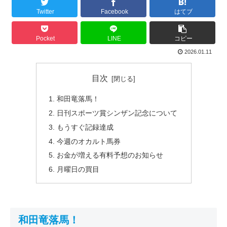
Twitter
Facebook
はてブ
Pocket
LINE
コピー
2026.01.11
目次
和田竜落馬！
日刊スポーツ賞シンザン記念について
もうすぐ記録達成
今週のオカルト馬券
お金が増える有料予想のお知らせ
月曜日の買目
和田竜落馬！