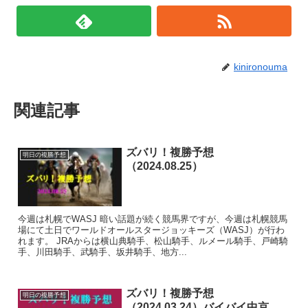
kinironouma
関連記事
ズバリ！複勝予想
明日の複勝予想
（2024.08.25）
今週は札幌でWASJ 暗い話題が続く競馬界ですが、今週は札幌競馬
場にて土日でワールドオールスタージョッキーズ（WASJ）が行わ
れます。 JRAからは横山典騎手、松山騎手、ルメール騎手、戸崎騎
手、川田騎手、武騎手、坂井騎手、地方...
ズバリ！複勝予想
明日の複勝予想
（2024.03.24）バイバイ中京