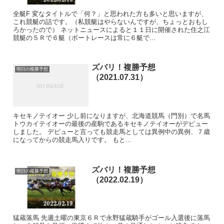
全艇F 変なタイトルで「何？」と思われた方も多いと思いますが、
これ競艇の話です。（私競艇はやらないんですが、ちょっとおもし
ろかったので） ネットニュースによると１１日に開催された住之江
競艇の５Ｒで６艇（ボートレースは常に６艇で...
ズバリ！複勝予想
明日の複勝予想
（2021.07.31）
キセキノテイオー 少し前になりますが、北海道競馬（門別）で名馬
トウカイテイオーの最後の産駒であるキセキノテイオーがデビュー
しました。 デビューと言っても競走馬としては異例中の異例、７歳
になってからの競走馬入りです。 もと...
ズバリ！複勝予想
明日の複勝予想
（2022.02.19）
猛蔵落馬 先週土曜の東京６Ｒで永野猛蔵騎手がゴール入選後に落馬