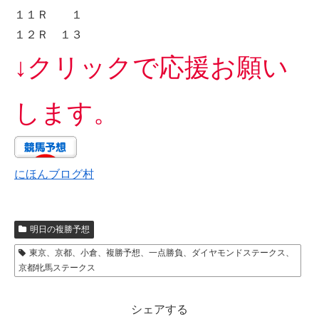
１１Ｒ １
１２Ｒ １３
↓クリックで応援お願い
します。
にほんブログ村
明日の複勝予想
東京、京都、小倉、複勝予想、一点勝負、ダイヤモンドステークス、
京都牝馬ステークス
シェアする