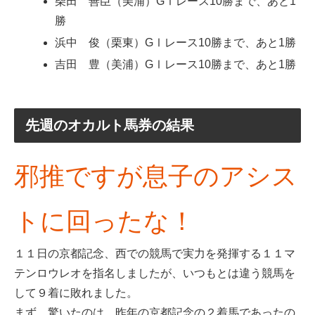
柴田 善臣（美浦）GⅠレース10勝まで、あと1
勝
浜中 俊（栗東）GⅠレース10勝まで、あと1勝
吉田 豊（美浦）GⅠレース10勝まで、あと1勝
先週のオカルト馬券の結果
邪推ですが息子のアシス
トに回ったな！
１１日の京都記念、西での競馬で実力を発揮する１１マ
テンロウレオを指名しましたが、いつもとは違う競馬を
して９着に敗れました。
まず、驚いたのは、昨年の京都記念の２着馬であったの