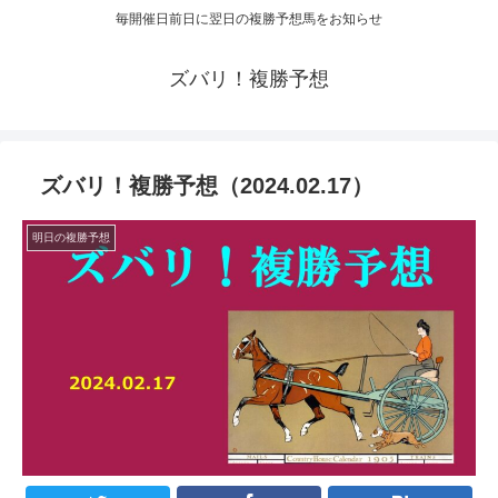
毎開催日前日に翌日の複勝予想馬をお知らせ
ズバリ！複勝予想
ズバリ！複勝予想（2024.02.17）
明日の複勝予想