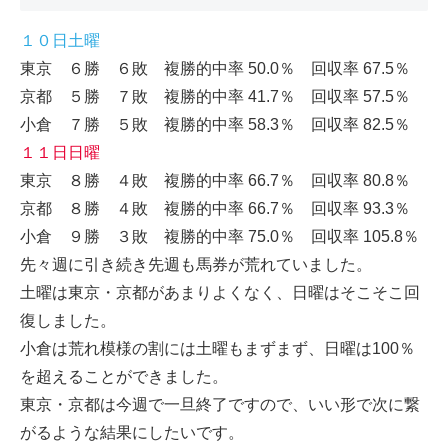
１０日土曜
東京 ６勝 ６敗 複勝的中率 50.0％ 回収率 67.5％
京都 ５勝 ７敗 複勝的中率 41.7％ 回収率 57.5％
小倉 ７勝 ５敗 複勝的中率 58.3％ 回収率 82.5％
１１日日曜
東京 ８勝 ４敗 複勝的中率 66.7％ 回収率 80.8％
京都 ８勝 ４敗 複勝的中率 66.7％ 回収率 93.3％
小倉 ９勝 ３敗 複勝的中率 75.0％ 回収率 105.8％
先々週に引き続き先週も馬券が荒れていました。
土曜は東京・京都があまりよくなく、日曜はそこそこ回
復しました。
小倉は荒れ模様の割には土曜もまずまず、日曜は100％
を超えることができました。
東京・京都は今週で一旦終了ですので、いい形で次に繋
がるような結果にしたいです。