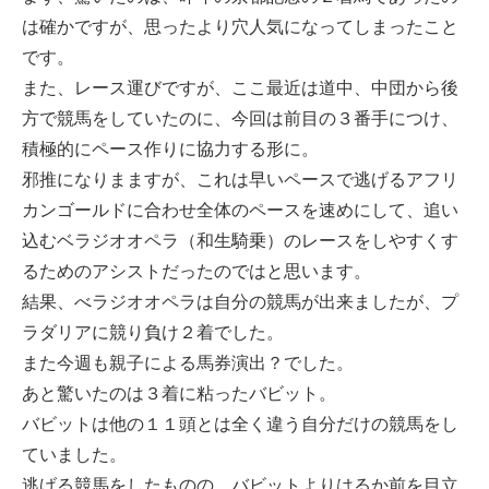
は確かですが、思ったより穴人気になってしまったこと
です。
また、レース運びですが、ここ最近は道中、中団から後
方で競馬をしていたのに、今回は前目の３番手につけ、
積極的にペース作りに協力する形に。
邪推になりまますが、これは早いペースで逃げるアフリ
カンゴールドに合わせ全体のペースを速めにして、追い
込むベラジオオペラ（和生騎乗）のレースをしやすくす
るためのアシストだったのではと思います。
結果、べラジオオペラは自分の競馬が出来ましたが、プ
ラダリアに競り負け２着でした。
また今週も親子による馬券演出？でした。
あと驚いたのは３着に粘ったバビット。
バビットは他の１１頭とは全く違う自分だけの競馬をし
ていました。
逃げる競馬をしたものの、バビットよりはるか前を目立