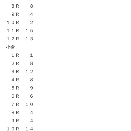
８Ｒ ８
９Ｒ ４
１０Ｒ ２
１１Ｒ １５
１２Ｒ １３
小倉
１Ｒ １
２Ｒ ８
３Ｒ １２
４Ｒ ８
５Ｒ ９
６Ｒ ６
７Ｒ １０
８Ｒ ４
９Ｒ ４
１０Ｒ １４