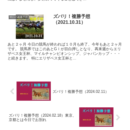
ズバリ！複勝予想
明日の複勝予想
（2021.10.31）
あと２ヶ月 今日の競馬が終われば１０月も終了、今年もあと２ヶ月
です。 競馬界ではこのあとGⅠが目白押しとなり、再来週からエリ
ザベス女王杯、マイルチャンピオンシップ、ジャパンカップ・・・
と続きます。 特にエリザベス女王杯と...
ズバリ！複勝予想（2024.02.11）
ズバリ！複勝予想（2024.02.18）東京、
京都とは今日でお別れ