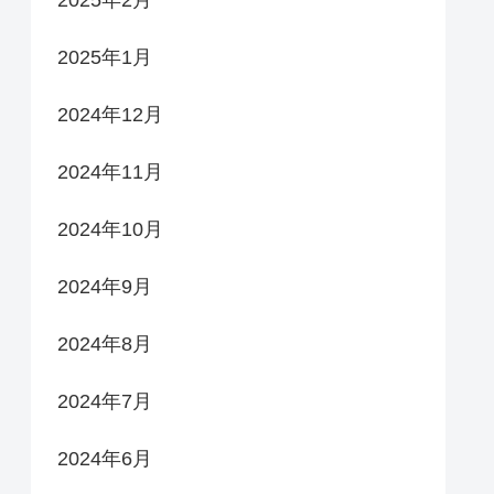
2025年1月
2024年12月
2024年11月
2024年10月
2024年9月
2024年8月
2024年7月
2024年6月