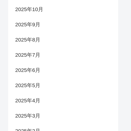
2025年10月
2025年9月
2025年8月
2025年7月
2025年6月
2025年5月
2025年4月
2025年3月
2025年2月