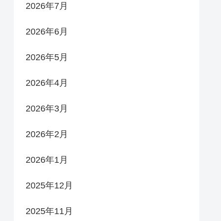
2026年7月
2026年6月
2026年5月
2026年4月
2026年3月
2026年2月
2026年1月
2025年12月
2025年11月