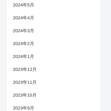
2024年5月
2024年4月
2024年3月
2024年2月
2024年1月
2023年12月
2023年11月
2023年10月
2023年9月