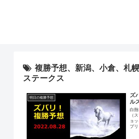
複勝予想、新潟、小倉、札
ステークス
ズ
明日の複勝予想
ル
白熱
（ス
ョッ
プリ