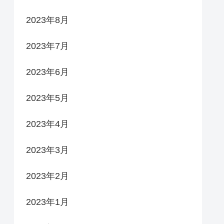
2023年8月
2023年7月
2023年6月
2023年5月
2023年4月
2023年3月
2023年2月
2023年1月