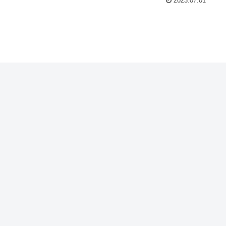
2023.07.01