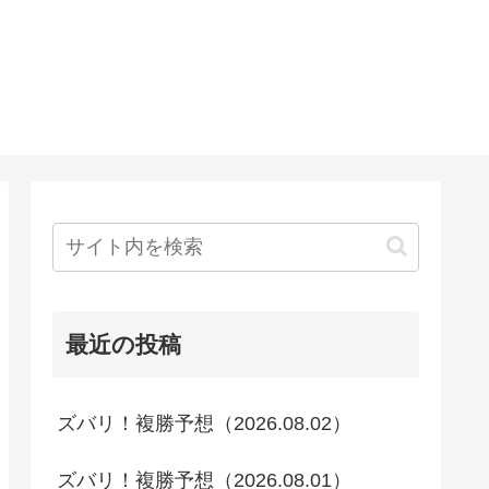
最近の投稿
ズバリ！複勝予想（2026.08.02）
ズバリ！複勝予想（2026.08.01）