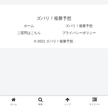
ズバリ！複勝予想
ホーム
ズバリ！複勝予想
ご質問はこちら
プライバシーポリシー
© 2021 ズバリ！複勝予想.
ホーム
検索
トップ
サイドバー