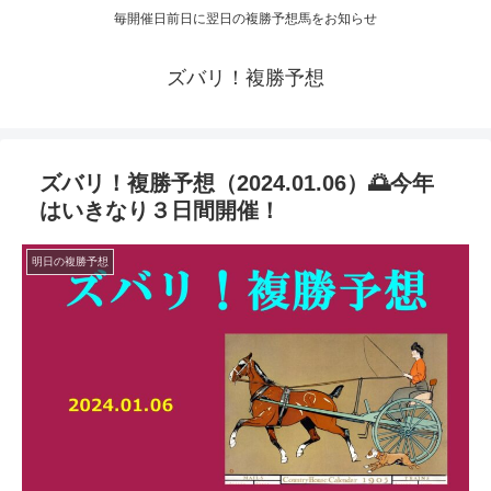
毎開催日前日に翌日の複勝予想馬をお知らせ
ズバリ！複勝予想
ズバリ！複勝予想（2024.01.06）🌅今年
はいきなり３日間開催！
明日の複勝予想