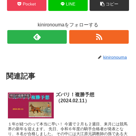
Pocket
LINE
コピー
kinironoumaをフォローする
kinironouma
関連記事
ズバリ！複勝予想
明日の複勝予想
（2024.02.11）
１年が経つのって本当に早い！ 今週で２月も２週目、来月には競馬
界の新年を迎えます。 先日、令和６年度の騎手合格者が発表とな
り、８名が合格しました。 その中には大江原元調教師の孫である大