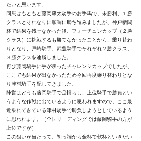
たいと思います。
同馬はもともと藤岡康太騎手のお手馬で、未勝利、１勝
クラスとそれなりに順調に勝ち進みましたが、神戸新聞
杯で結果を残せなかった後、フォーチュンカップ（２勝
クラス）に挑戦するも勝てなかったことから、乗り替わ
りとなり、戸崎騎手、武豊騎手でそれぞれ２勝クラス、
３勝クラスを連勝しました。
再び藤岡騎手に手が戻ったチャレンジカップでしたが、
ここでも結果が出なかったため今回再度乗り替わりとな
り津村騎手を配してきました。
陣営はどうも藤岡騎手で足慣らし、上位騎手で勝負とい
うような作戦に出ているように思われますので、ここ最
近乗れてきている津村騎手で勝負しようとしているよう
に思われます。（全国リーディングでは藤岡騎手の方が
上位ですが）
この狙いが当たって、初っ端から金杯で乾杯といきたい