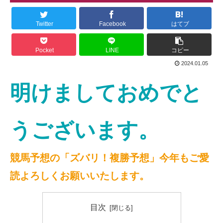
Twitter
Facebook
はてブ
Pocket
LINE
コピー
2024.01.05
明けましておめでと
うございます。
競馬予想の「ズバリ！複勝予想」今年もご愛
読よろしくお願いいたします。
目次