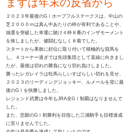
まずは年末の反省から
２０２３年最後のGⅠホープフルステークスは、中山の
芝２０００ｍは真ん中あたりの枠が有利であることや、
抽選を突破した幸運に賭け４枠８番のインザモーメント
を推しましたが、健闘むなしく８着でした。
スタートから果敢に好位に取り付いて積極的な競馬を
し、４コーナー過ぎでは先頭集団として直線に向きまし
たが、最後は切れの勝負になり切れ負けしました。
勝ったレガレイラは牝馬らしいすばらしい切れを見せ、
２０２３のリーディングジョッキー、ルメールを背に最
後のGⅠを快勝しました。
レジェンド武豊は今年もJRA全GⅠ制覇はなりませんで
した。
また、悲願のGⅠ初勝利を目指した三浦騎手も目標達成
に至りませんでした。
今年は是非夢を達成して欲しいものです。