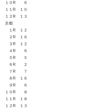
１０R ６
１１R １０
１２R １３
京都
１R １２
２R １６
３R １２
４R ６
５R ５
６R ２
７R ７
８R １６
９R ６
１０R ８
１１R １８
１２R １３