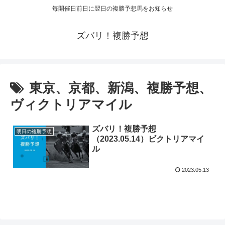
毎開催日前日に翌日の複勝予想馬をお知らせ
ズバリ！複勝予想
東京、京都、新潟、複勝予想、
ヴィクトリアマイル
ズバリ！複勝予想
明日の複勝予想
（2023.05.14）ビクトリアマイ
ル
2023.05.13